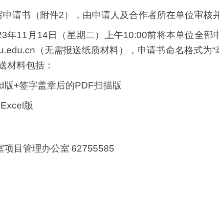
写申请书（附件
2
），由申请人及合作者所在单位审核
23
年
11
月
14
日（星期二）上午
10:00
前
将本单位全部
.edu.cn
（无需报送纸质材料）
，申请书命名格式为“
发送材料包括：
d
版
+
签字盖章后的
PDF
扫描版
表
Excel
版
室项目管理办公室
62755585