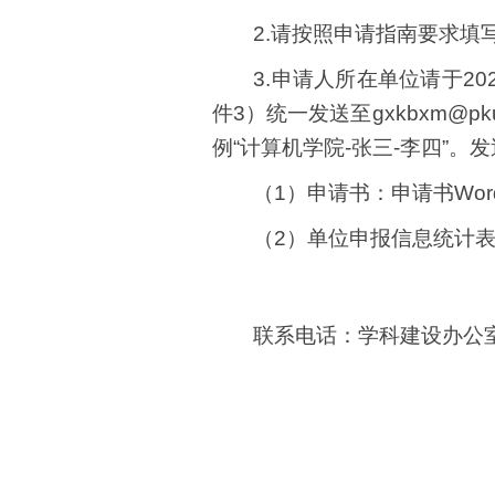
2.
请按照申请指南要求填
3.
申请人所在单位
请于
20
件
3
）统一发送至
gxkbxm@pku
例“计算机学院
-
张三
-
李四”。
（
1
）
申请书：申请书
Wor
（
2
）
单位申报信息统计
联系电话：学科建设办公