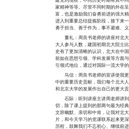
建党到现在，不同历史时期有其不同
家精神等等。尽管不同时期的外在呈
富，也是激励我们奋勇前进的强大精神
进入到重要总结提炼阶段，接下来一
勇于担当、善于作为，事不避难、义
董礼：周良书老师的讲座对北大
大人参与人数，建国初期北大院士比
史有了更加清晰的认识，北大在中国
前如在思想引领、学科发展等方面与
引领式地位，通过对国际一流大学的
马信：周良书老师的宣讲使我更
中的重要历史贡献，我们每个北大人
和北京大学的发展作出自己的更大贡
石际：听到讲座主讲周老师讲到
切，除了课上提到的那两句最为经典
文辞幽默、亲切和中肯，让我对北大
片，和今天学习的党课联系起来更深
历程，鼓舞我们不忘初心、继续前进