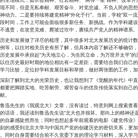
的呈现模式，如长征精神、红岩精神、“两弹一星”精神、改革
现不同，但是无私奉献、艰苦奋斗、对党忠诚、不负人民的思想
动力。二是要持续将建党精神“外化于行”。当前，学校“双一流
段时间，工作上可能会面临很多新任务、新挑战。作为学科建设
不逃责，在攻坚克难、爬坡过坎中，赓续共产党人的精神谱系。
历史和发展做了详尽的梳理，其中很多对北大发展历史的统计数
例等，以往对相关历史有所了解，但具体内容了解还不够确切，
历史发展中承担起“为天地立心，为生民立命，为万世开太平”
以往历史最好时期的地位相比有一定差距，需要结合我们自己的
学习比较，定位好学科发展目标和举措，做好两张图的工作，加
深刻了解到北大的光荣历史，也让我想到了《觉醒的年代》中直
都要把脚踏实地、吃苦耐劳、艰苦奋斗的优良传统落实到自己的
献。
鲁迅先生的《我观北大》文章，没有读过，特意到网上搜索查看
的话语，我还读到鲁迅先生说“北大也并很坏。那向上的精神还
的自豪感陡然而生；同时也想起多年前观看的电影《建党伟业》
刻的感受到北京大学与中国共产党的创建历史的密切关系，更加
。同时自身需要结合前不久党委下发的理论学习材料，深入学习